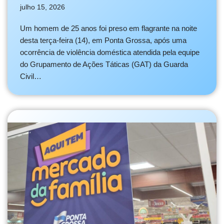
julho 15, 2026
Um homem de 25 anos foi preso em flagrante na noite
desta terça-feira (14), em Ponta Grossa, após uma
ocorrência de violência doméstica atendida pela equipe
do Grupamento de Ações Táticas (GAT) da Guarda
Civil…