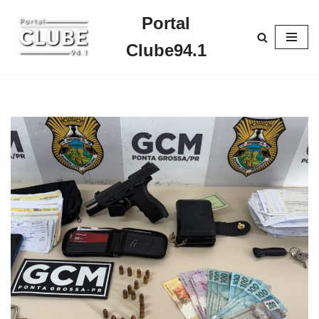
Portal
Pular
Clube94.1
para
o
conteúdo