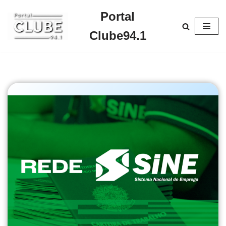
Portal
Pular
Clube94.1
para
o
conteúdo