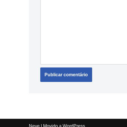
Neve
| Movido a
WordPress