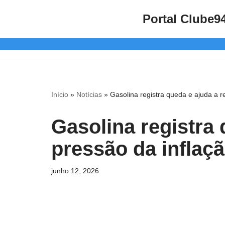
Portal Clube9
Pular
para
o
conteúdo
Início
»
Notícias
»
Gasolina registra queda e ajuda a r
Gasolina registra 
pressão da inflaç
junho 12, 2026