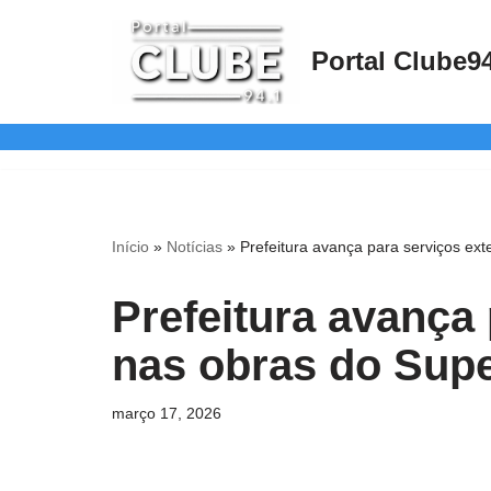
Portal Clube9
Pular
para
o
conteúdo
Início
»
Notícias
»
Prefeitura avança para serviços ex
Prefeitura avança
nas obras do Sup
março 17, 2026