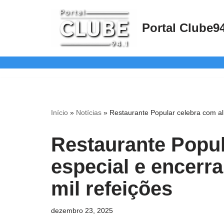
Portal Clube9
Pular
para
o
conteúdo
Início
»
Notícias
»
Restaurante Popular celebra com al
Restaurante Popu
especial e encerr
mil refeições
dezembro 23, 2025