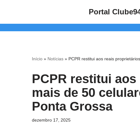
Portal Clube9
Pular
para
o
conteúdo
Início
»
Notícias
»
PCPR restitui aos reais proprietár
PCPR restitui aos 
mais de 50 celula
Ponta Grossa
dezembro 17, 2025