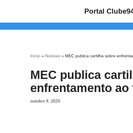
Portal Clube9
Pular
para
o
conteúdo
Início
»
Notícias
»
MEC publica cartilha sobre enfrentam
MEC publica carti
enfrentamento ao t
outubro 9, 2025