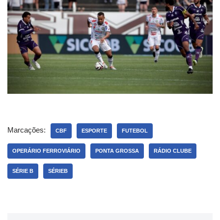
Marcações:
CBF
ESPORTE
FUTEBOL
OPERÁRIO FERROVIÁRIO
PONTA GROSSA
RÁDIO CLUBE
SÉRIE B
SÉRIEB