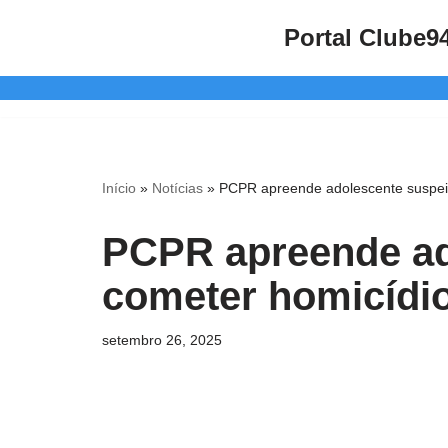
Portal Clube9
Pular
para
o
conteúdo
Início
»
Notícias
»
PCPR apreende adolescente suspei
PCPR apreende ad
cometer homicídi
setembro 26, 2025