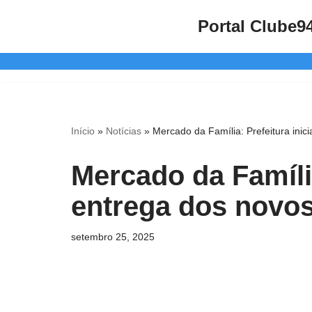
Portal Clube9
Pular
para
o
conteúdo
Início
»
Notícias
»
Mercado da Família: Prefeitura ini
Mercado da Família
entrega dos novo
setembro 25, 2025