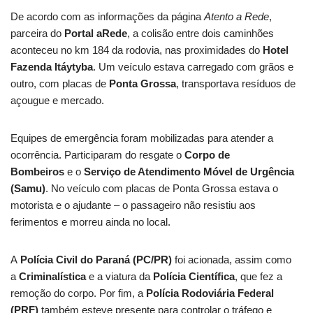
De acordo com as informações da página
Atento a Rede
,
parceira do
Portal aRede
, a colisão entre dois caminhões
aconteceu no km 184 da rodovia, nas proximidades do
Hotel
Fazenda Itáytyba
. Um veículo estava carregado com grãos e
outro, com placas de
Ponta Grossa
, transportava resíduos de
açougue e mercado.
Equipes de emergência foram mobilizadas para atender a
ocorrência. Participaram do resgate o
Corpo de
Bombeiros
e o
Serviço de Atendimento Móvel de Urgência
(Samu)
. No veículo com placas de Ponta Grossa estava o
motorista e o ajudante – o passageiro não resistiu aos
ferimentos e morreu ainda no local.
A
Polícia Civil do Paraná (PC/PR)
foi acionada, assim como
a
Criminalística
e a viatura da
Polícia Científica
, que fez a
remoção do corpo. Por fim, a
Polícia Rodoviária Federal
(PRF)
também esteve presente para controlar o tráfego e