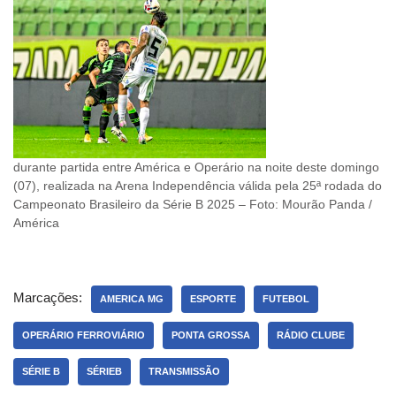
durante partida entre América e Operário na noite deste domingo
(07), realizada na Arena Independência válida pela 25ª rodada do
Campeonato Brasileiro da Série B 2025 – Foto: Mourão Panda /
América
Marcações:
AMERICA MG
ESPORTE
FUTEBOL
OPERÁRIO FERROVIÁRIO
PONTA GROSSA
RÁDIO CLUBE
SÉRIE B
SÉRIEB
TRANSMISSÃO