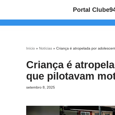
Portal Clube9
Pular
para
o
conteúdo
Início
»
Notícias
»
Criança é atropelada por adolescen
Criança é atropel
que pilotavam mot
setembro 8, 2025