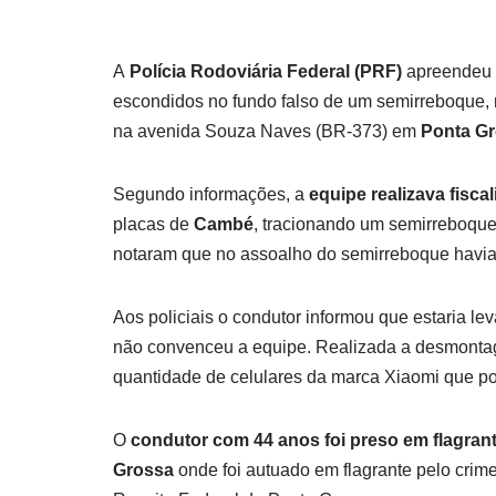
A
Polícia Rodoviária Federal (PRF)
apreendeu 
escondidos no fundo falso de um semirreboque, n
na avenida Souza Naves (BR-373) em
Ponta G
Segundo informações, a
equipe realizava fisca
placas de
Cambé
, tracionando um semirreboque 
notaram que no assoalho do semirreboque havia
Aos policiais o condutor informou que estaria lev
não convenceu a equipe. Realizada a desmonta
quantidade de celulares da marca Xiaomi que p
O
condutor com 44 anos foi preso em flagran
Grossa
onde foi autuado em flagrante pelo cri