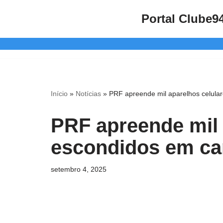
Portal Clube9
Pular
para
o
conteúdo
Início
»
Notícias
»
PRF apreende mil aparelhos celul
PRF apreende mil 
escondidos em c
setembro 4, 2025