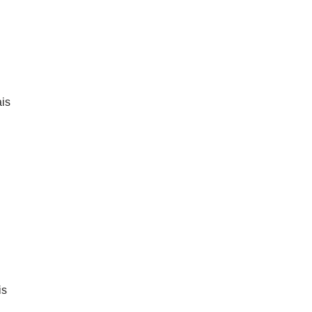
ais
is