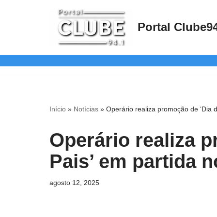
Portal Clube9
Pular
para
o
conteúdo
Início
»
Notícias
»
Operário realiza promoção de ‘Dia 
Operário realiza 
Pais’ em partida 
agosto 12, 2025