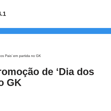
4.1
dos Pais’ em partida no GK
promoção de ‘Dia dos
no GK