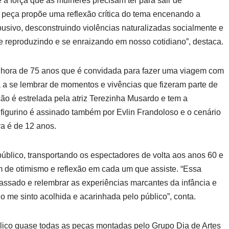
e a força que as mulheres precisam ter para sair de
 peça propõe uma reflexão crítica do tema encenando a
usivo, desconstruindo violências naturalizadas socialmente e
 reproduzindo e se enraizando em nosso cotidiano”, destaca.
enhora de 75 anos que é convidada para fazer uma viagem com
a a se lembrar de momentos e vivências que fizeram parte de
o é estrelada pela atriz Terezinha Musardo e tem a
 figurino é assinado também por Evlin Frandoloso e o cenário
va é de 12 anos.
úblico, transportando os espectadores de volta aos anos 60 e
 de otimismo e reflexão em cada um que assiste. “Essa
ssado e relembrar as experiências marcantes da infância e
 me sinto acolhida e acarinhada pelo público”, conta.
blico quase todas as peças montadas pelo Grupo Dia de Artes