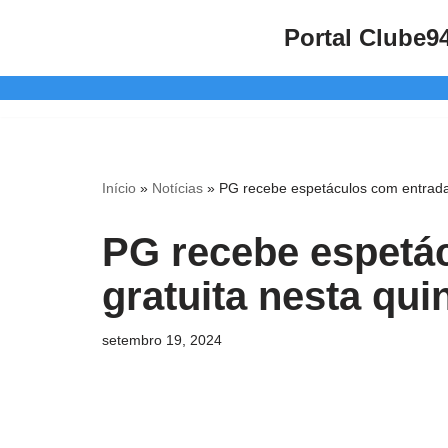
Portal Clube9
Pular
para
o
conteúdo
Início
»
Notícias
»
PG recebe espetáculos com entrada 
PG recebe espetá
gratuita nesta qui
setembro 19, 2024