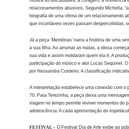
mostra as dificuldades, a coragem, a resiliência 
relacionamentos abusivos. Segundo Michella, “a
biografia de uma vítima de um relacionamento ab
que incontáveis vezes passam despercebidas, se
Já a peça ‘Memórias’ narra a história de uma s
a sua filha. Ao arrumar as malas, a idosa começ
sua vida e assim moldaram quem ela é. A produçã
participação do músico e ator Lucas Sequinel. O
por Nessandra Cordeiro. A classificação indicati
A interpretação estabelece uma conexão com o p
70. Para Terezinha, a peça deixa uma mensagem
viagem no tempo permite reviver momentos do pa
adolescência. A cada apresentação do espetáculo
FESTIVAL –
O Festival Dia de Arte exibe ao pú