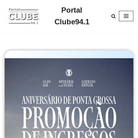
Portal
Pular
Clube94.1
para
o
conteúdo