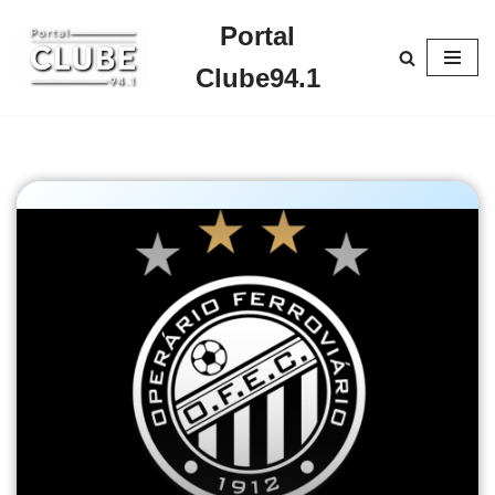
Portal
Pular
Clube94.1
para
o
conteúdo