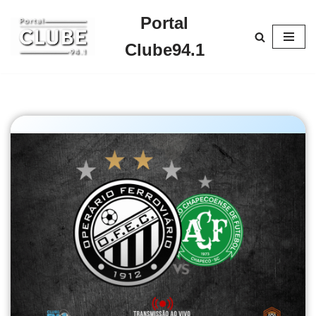
Portal
Pular
Clube94.1
para
o
conteúdo